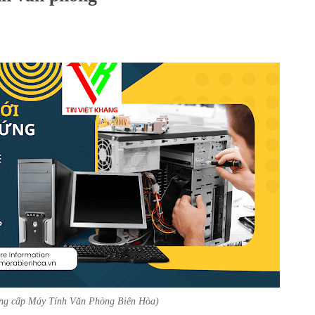
âng cấp Máy Tính Văn Phòng Biên Hòa)