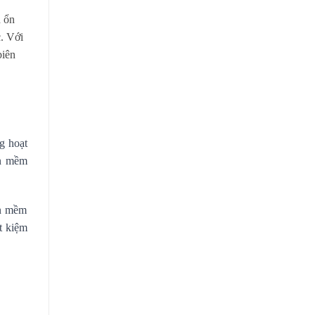
h ổn
c. Với
biên
g hoạt
ần mềm
ần mềm
t kiệm