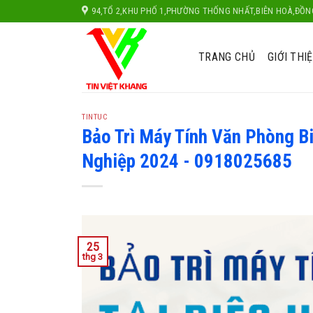
S
94,TỔ 2,KHU PHỐ 1,PHƯỜNG THỐNG NHẤT,BIÊN HOÀ,ĐỒN
k
i
TRANG CHỦ
GIỚI THI
p
t
o
c
TINTUC
o
Bảo Trì Máy Tính Văn Phòng Bi
n
Nghiệp 2024 - 0918025685
t
e
n
t
25
thg 3