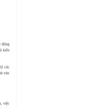
t động
à kiến
 lý các
nh văn
, việc