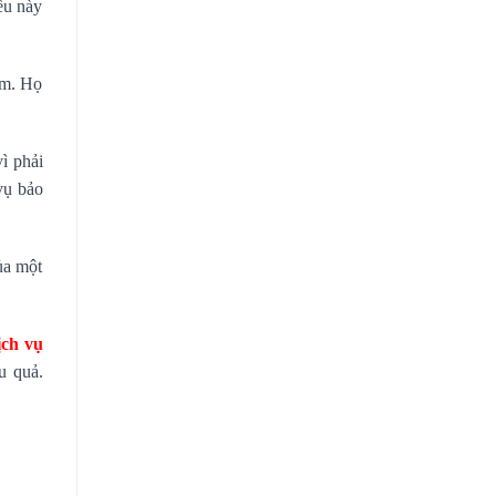
ều này
ệm. Họ
ì phải
vụ bảo
của một
ịch vụ
u quả.