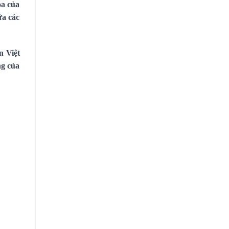
òa của
ữa các
n Việt
ng của