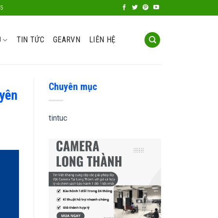
85
Ụ
TIN TỨC
GEARVN
LIÊN HỆ
Chuyên mục
uyên
tintuc