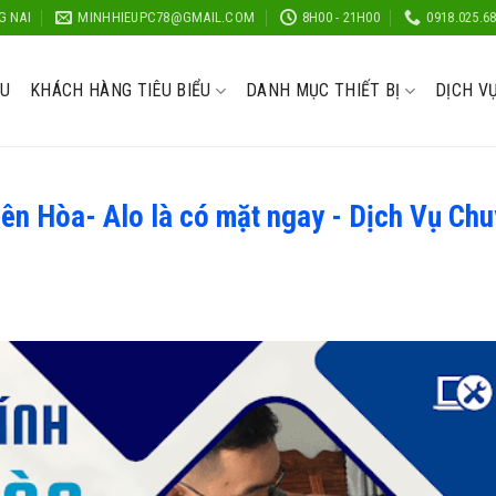
G NAI
MINHHIEUPC78@GMAIL.COM
8H00 - 21H00
0918.025.6
ỆU
KHÁCH HÀNG TIÊU BIỂU
DANH MỤC THIẾT BỊ
DỊCH V
ên Hòa- Alo là có mặt ngay - Dịch Vụ Ch