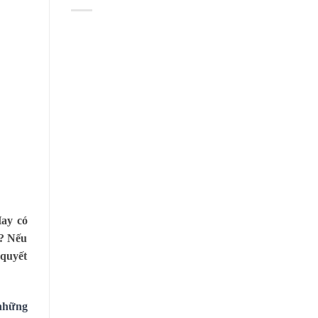
Hay có
a? Nếu
 quyết
 những