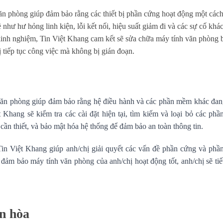
ăn phòng giúp đảm bảo rằng các thiết bị phần cứng hoạt động một các
 như hư hỏng linh kiện, lỗi kết nối, hiệu suất giảm đi và các sự cố khá
kinh nghiệm, Tin Việt Khang cam kết sẽ sửa chữa máy tính văn phòng 
 tiếp tục công việc mà không bị gián đoạn.
văn phòng giúp đảm bảo rằng hệ điều hành và các phần mềm khác đan
 Khang sẽ kiểm tra các cài đặt hiện tại, tìm kiếm và loại bỏ các ph
cần thiết, và bảo mật hóa hệ thống để đảm bảo an toàn thông tin.
Tin Việt Khang giúp anh/chị giải quyết các vấn đề phần cứng và ph
đảm bảo máy tính văn phòng của anh/chị hoạt động tốt, anh/chị sẽ tiế
ên hòa