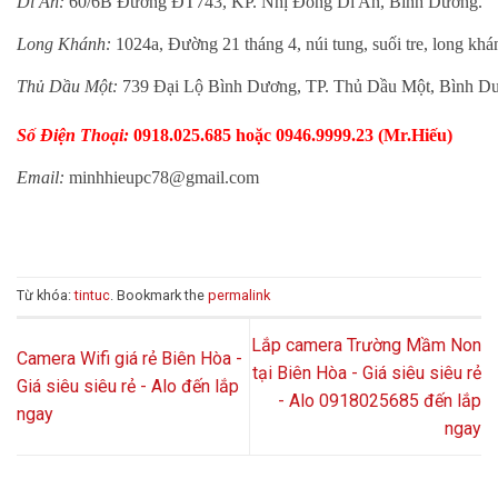
Dĩ An:
60/6B Đường ĐT743, KP. Nhị Đồng Dĩ An, Bình Dương.
Long Khánh:
1024a, Đường 21 tháng 4, núi tung, suối tre, long kh
Thủ Dầu Một:
739 Đại Lộ Bình Dương, TP. Thủ Dầu Một, Bình D
Số Điện Thoại:
0918.025.685 hoặc 0946.9999.23 (Mr.Hiếu)
Email:
minhhieupc78@gmail.com
Từ khóa:
tintuc
. Bookmark the
permalink
Lắp camera Trường Mầm Non
Camera Wifi giá rẻ Biên Hòa -
tại Biên Hòa - Giá siêu siêu rẻ
Giá siêu siêu rẻ - Alo đến lắp
- Alo 0918025685 đến lắp
ngay
ngay