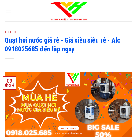
S
k
i
p
TINTUC
t
Quạt hơi nước giá rẻ - Giá siêu siêu rẻ - Alo
o
0918025685 đến lắp ngay
c
o
n
t
e
09
thg 4
n
t