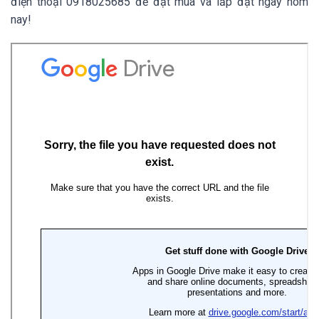
điện thoại 0918025685 để đặt mua và lắp đặt ngay hôm
nay!