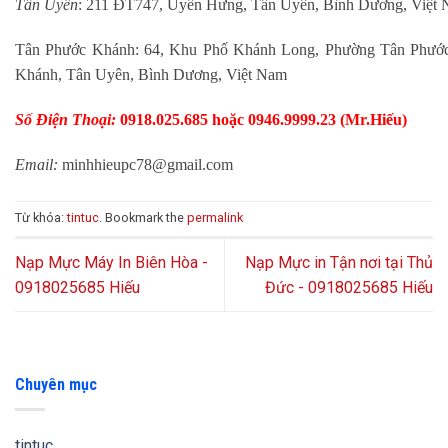
Tân Uyên
: 211 ĐT747, Uyên Hưng, Tân Uyên, Bình Dương, Việt
Tân Phước Khánh: 64, Khu Phố Khánh Long, Phường Tân Phước
Khánh, Tân Uyên, Bình Dương, Việt Nam
Số Điện Thoại:
0918.025.685 hoặc 0946.9999.23 (Mr.Hiếu)
Email:
minhhieupc78@gmail.com
Từ khóa:
tintuc
. Bookmark the
permalink
Nạp Mực Máy In Biên Hòa -
Nạp Mực in Tận nơi tại Thủ
0918025685 Hiếu
Đức - 0918025685 Hiếu
Chuyên mục
tintuc