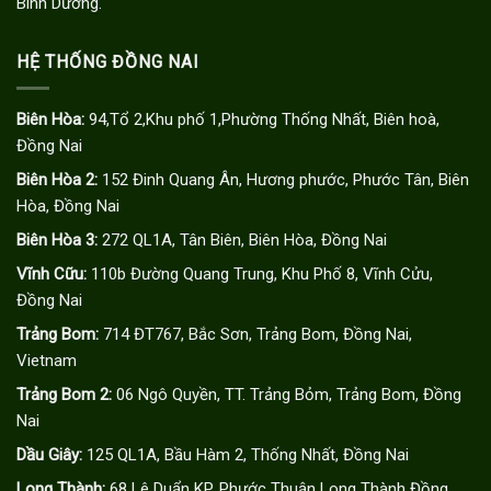
Bình Dương.
HỆ THỐNG ĐỒNG NAI
Biên Hòa:
94,Tổ 2,Khu phố 1,Phường Thống Nhất, Biên hoà,
Đồng Nai
Biên Hòa 2:
152 Đinh Quang Ân, Hương phước, Phước Tân, Biên
Hòa, Đồng Nai
Biên Hòa 3:
272 QL1A, Tân Biên, Biên Hòa, Đồng Nai
Vĩnh Cữu:
110b Đường Quang Trung, Khu Phố 8, Vĩnh Cửu,
Đồng Nai
Trảng Bom:
714 ĐT767, Bắc Sơn, Trảng Bom, Đồng Nai,
Vietnam
Trảng Bom 2:
06 Ngô Quyền, TT. Trảng Bỏm, Trảng Bom, Đồng
Nai
Dầu Giây:
125 QL1A, Bầu Hàm 2, Thống Nhất, Đồng Nai
Long Thành:
68 Lê Duẩn KP. Phước Thuận Long Thành Đồng