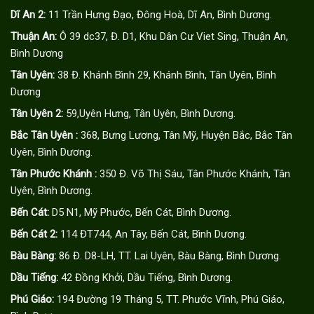
Dĩ An 2:
11 Trần Hưng Đạo, Đông Hoà, Dĩ An, Bình Dương.
Thuận An:
Ô 39 dc37, Đ. D1, Khu Dân Cư Viet Sing, Thuận An,
Bình Dương
Tân Uyên:
38 Đ. Khánh Bình 29, Khánh Bình, Tân Uyên, Bình
Dương
Tân Uyên 2:
59,Uyên Hưng, Tân Uyên, Bình Dương.
Bắc Tân Uyên :
368, Bưng Lương, Tân Mỹ, Huyện Bắc, Bắc Tân
Uyên, Bình Dương.
Tân Phước Khánh :
350 Đ. Võ Thị Sáu, Tân Phước Khánh, Tân
Uyên, Bình Dương.
Bến Cát:
D5 N1, Mỹ Phước, Bến Cát, Bình Dương.
Bến Cát 2:
114 ĐT744, An Tây, Bến Cát, Bình Dương.
Bàu Bàng:
86 Đ. D8-LH, TT. Lai Uyên, Bàu Bàng, Bình Dương.
Dầu Tiếng:
42 Đồng Khởi, Dầu Tiếng, Bình Dương.
Phú Giáo:
194 Đường 19 Tháng 5, TT. Phước Vĩnh, Phú Giáo,