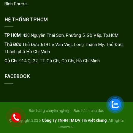
Bình Phước
HỆ THỐNG TPHCM
TP HCM:
420 Nguyễn Thái Sơn, Phường 5, Gò Vấp, Tp.HCM
Thủ Đức
Thủ Đức: 619 Lê Văn Việt, Long Thạnh Mỹ, Thủ Đức,
Thành phố Hồ Chí Minh
Củ Chi:
914 QL22, TT. Củ Chi, Củ Chi, Hồ Chí Minh
FACEBOOK
Bán hàng chuyên nghiệp
- Bảo hành chu đáo
© Copyright
2026
Công Ty TNHH TM DV Tin Việt Khang
. All rights
reserved.