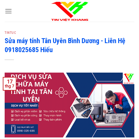
S
k
i
p
TINTUC
t
Sửa máy tính Tân Uyên Bình Dương - Liên Hệ
o
0918025685 Hiếu
c
o
n
t
e
17
thg 7
n
t